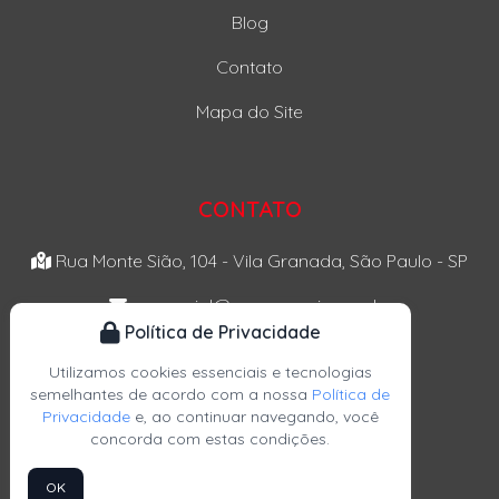
Blog
Contato
Mapa do Site
CONTATO
Rua Monte Sião, 104 - Vila Granada, São Paulo - SP
comercial@magma-mix.com.br
Política de Privacidade
giancarlo@magma-mix.com.br
Utilizamos cookies essenciais e tecnologias
giorgio@magma-mix.com.br
semelhantes de acordo com a nossa
Política de
Privacidade
e, ao continuar navegando, você
(11) 2684-0113
concorda com estas condições.
(11) 2684-0113
OK