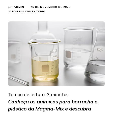
por
ADMIN
26 DE NOVEMBRO DE 2025
EM
DEIXE UM COMENTÁRIO
ENCONTRE
QUÍMICOS
PARA
BORRACHA
E
PLÁSTICO
NA
MAGMA-
MIX
Tempo de leitura:
3
minutos
Conheça os químicos para borracha e
plástico da Magma-Mix e descubra