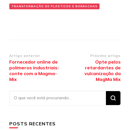
TRANSFORMAÇÃO DE PLÁSTICOS E BORRACHAS
Navegação
Artigo anterior
Próximo artigo
Fornecedor online de
Opte pelos
de
polímeros industriais:
retardantes de
post
conte com a Magma-
vulcanização da
Mix
MagMa Mix
Procurando
algo?
POSTS RECENTES