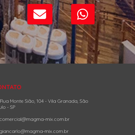
ONTATO
Rua Monte Sião, 104 - Vila Granada, São
lo - SP
comercial@magma-mix.com.br
giancarlo@magma-mix.com.br