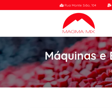
Rua Monte Sião, 104
Máquinas e 
H