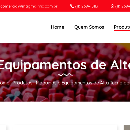
comercial@magma-mix.com.br
(11) 2684-0113
(11) 2684
Home
Quem Somos
Produt
Equipamentos de Alt
ome
|
Produtos
|
Máquinas e Equipamentos de Alta Tecnolog